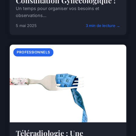
Consultation Gynécologique !
Un temps pour organiser vos besoins et
observations...
5 mai 2025
3 min de lecture →
PROFESSIONNELS
Téléradiologie : Une